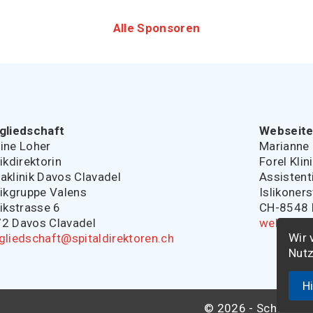
Alle Sponsoren
gliedschaft
Webseit
ine Loher
Marianne 
nikdirektorin
Forel Klin
aklinik Davos Clavadel
Assistent
nikgruppe Valens
Islikoner
nikstrasse 6
CH-8548 E
2 Davos Clavadel
webmaste
Wir 
gliedschaft@spitaldirektoren.ch
Nutz
H
© 2026 - Schweizeri