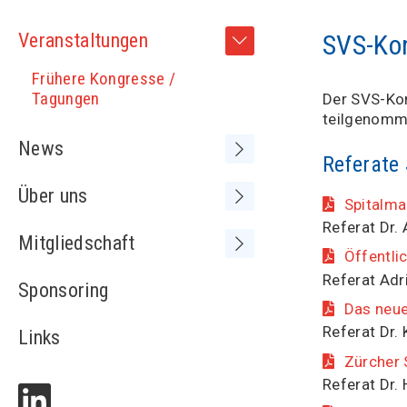
Veranstaltungen
SVS-Ko
Frühere Kongresse /
Tagungen
Der SVS-Kon
teilgenomm
News
Referate
Neue SVS-Mitglieder
Über uns
Spitalma
Referat Dr.
Vorstand
Mitgliedschaft
Öffentli
Sitzungen Vorstand
Referat Adr
Medienspiegel
Sponsoring
MV+ und SVS-Kongress
Das neue
Adressliste
Statuten
Referat Dr. 
Links
Partnerschaften
Zürcher 
Referat Dr.
Kontakt