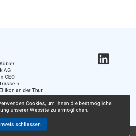
e
Kübler
ik AG
in CEO
strasse 5
llikon an der Thur
r@spitaldirektoren.ch
verwenden Cookies, um Ihnen die bestmögliche
ung unserer Website zu ermöglichen.
inweis schliessen
sche Vereinigung der Spitaldirektoren
Impressum