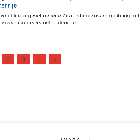
denn je
 von Flüe zugeschriebene Zitat ist im Zusammenhang mit
aussenpolitik aktueller denn je.
2
3
4
»