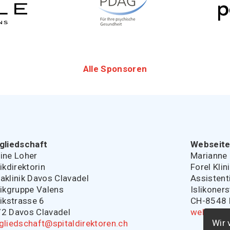
Alle Sponsoren
gliedschaft
Webseit
ine Loher
Marianne 
nikdirektorin
Forel Klin
aklinik Davos Clavadel
Assistent
nikgruppe Valens
Islikoner
nikstrasse 6
CH-8548 E
2 Davos Clavadel
webmaste
Wir 
gliedschaft@spitaldirektoren.ch