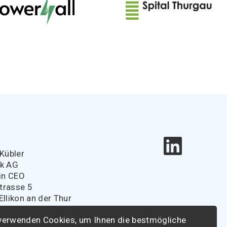
e
Kübler
ik AG
in CEO
strasse 5
llikon an der Thur
r@spitaldirektoren.ch
verwenden Cookies, um Ihnen die bestmögliche