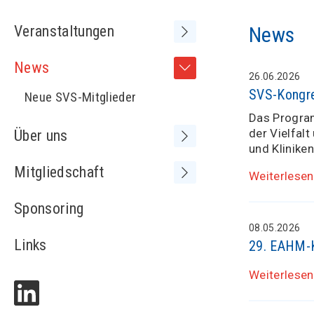
Veranstaltungen
News
Frühere Kongresse /
News
Tagungen
26.06.2026
SVS-Kongre
Neue SVS-Mitglieder
Das Program
der Vielfal
Über uns
und Kliniken
Vorstand
Mitgliedschaft
Weiterlesen
Sitzungen Vorstand
Medienspiegel
Sponsoring
MV+ und SVS-Kongress
Adressliste
08.05.2026
Statuten
Links
29. EAHM-K
Partnerschaften
Weiterlesen
Kontakt