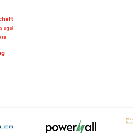
chaft
piegel
ste
ng