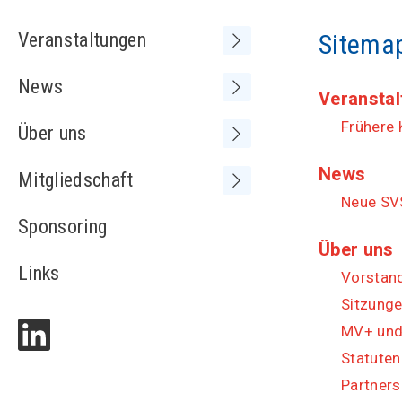
Veranstaltungen
Sitema
Frühere Kongresse /
News
Tagungen
Veransta
Neue SVS-Mitglieder
Frühere
Über uns
Vorstand
News
Mitgliedschaft
Sitzungen Vorstand
Neue SVS
Medienspiegel
Sponsoring
MV+ und SVS-Kongress
Adressliste
Über uns
Statuten
Links
Vorstan
Partnerschaften
Sitzung
Kontakt
MV+ und
Statuten
Partners