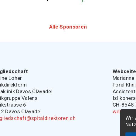
Alle Sponsoren
gliedschaft
Webseit
ine Loher
Marianne 
nikdirektorin
Forel Klin
aklinik Davos Clavadel
Assistent
nikgruppe Valens
Islikoner
nikstrasse 6
CH-8548 E
2 Davos Clavadel
webmaste
Wir 
gliedschaft@spitaldirektoren.ch
Nutz