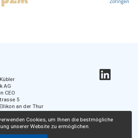
e
Kübler
ik AG
in CEO
strasse 5
llikon an der Thur
r@spitaldirektoren.ch
verwenden Cookies, um Ihnen die bestmögliche
ung unserer Website zu ermöglichen.