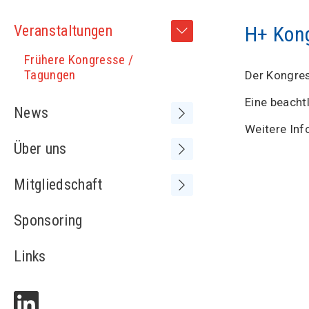
Veranstaltungen
H+ Kon
Frühere Kongresse /
Tagungen
Der Kongres
Eine beacht
News
Weitere Inf
Neue SVS-Mitglieder
Über uns
Vorstand
Mitgliedschaft
Sitzungen Vorstand
Medienspiegel
Sponsoring
MV+ und SVS-Kongress
Adressliste
Statuten
Links
Partnerschaften
Kontakt