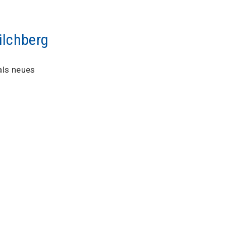
ilchberg
als neues