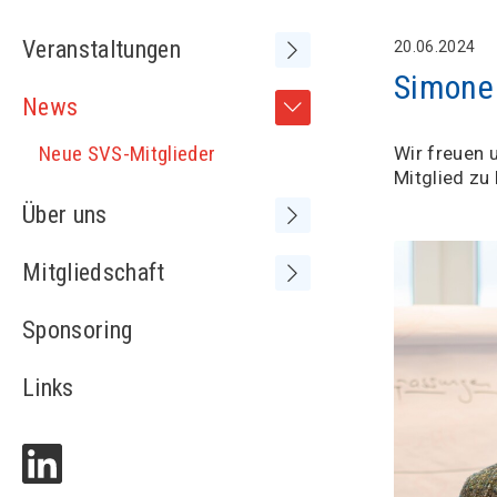
Veranstaltungen
20.06.2024
Simone 
Frühere Kongresse /
News
Tagungen
Neue SVS-Mitglieder
Wir freuen 
Mitglied zu
Über uns
Vorstand
Mitgliedschaft
Sitzungen Vorstand
Medienspiegel
Sponsoring
MV+ und SVS-Kongress
Adressliste
Statuten
Links
Partnerschaften
Kontakt