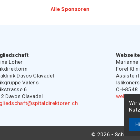
Alle Sponsoren
gliedschaft
Webseit
ine Loher
Marianne 
nikdirektorin
Forel Klin
aklinik Davos Clavadel
Assistent
nikgruppe Valens
Islikoner
nikstrasse 6
CH-8548 E
2 Davos Clavadel
webmaste
Wir 
gliedschaft@spitaldirektoren.ch
Nutz
H
© 2026 - Schweizeri