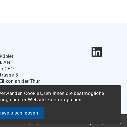
e
Kübler
ik AG
in CEO
strasse 5
llikon an der Thur
r@spitaldirektoren.ch
verwenden Cookies, um Ihnen die bestmögliche
ung unserer Website zu ermöglichen.
inweis schliessen
sche Vereinigung der Spitaldirektoren
Impressum