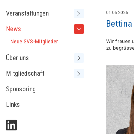
Veranstaltungen
01.06.2026
Bettina
Frühere Kongresse /
News
Tagungen
Neue SVS-Mitglieder
Wir freuen 
zu begrüsse
Über uns
Vorstand
Mitgliedschaft
Sitzungen Vorstand
Medienspiegel
Sponsoring
MV+ und SVS-Kongress
Adressliste
Statuten
Links
Partnerschaften
Kontakt