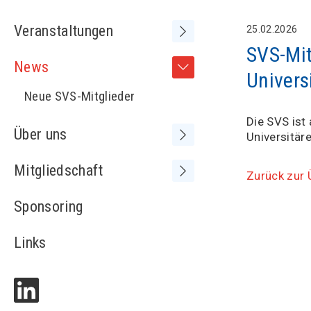
Veranstaltungen
25.02.2026
SVS-Mit
Frühere Kongresse /
News
Tagungen
Univers
Neue SVS-Mitglieder
Die SVS ist
Über uns
Universitär
Vorstand
Mitgliedschaft
Zurück zur 
Sitzungen Vorstand
Medienspiegel
Sponsoring
MV+ und SVS-Kongress
Adressliste
Statuten
Links
Partnerschaften
Kontakt