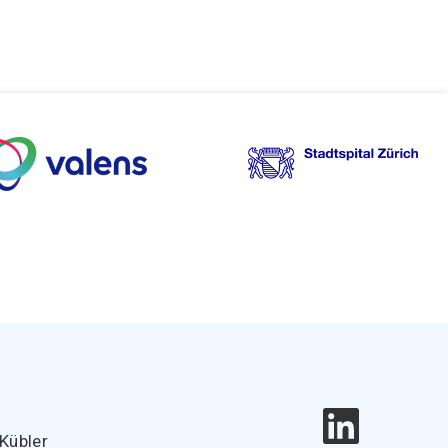
e
Kübler